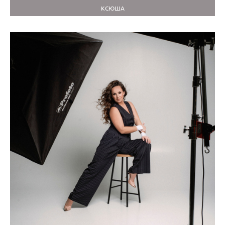
КСЮША