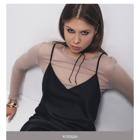
КСЮША